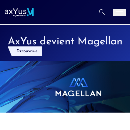
Aller au contenu
Men
AxYus devient Magellan
Découvrir