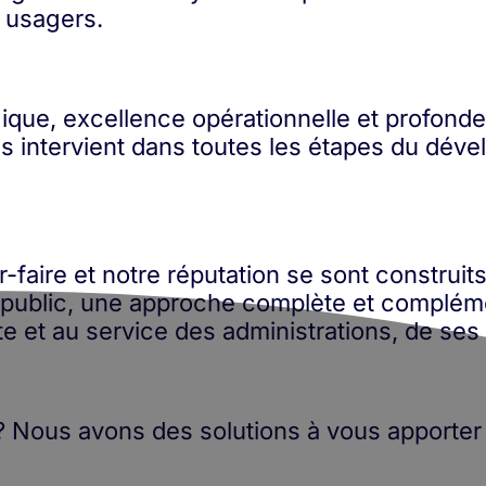
s usagers.
ogique, excellence opérationnelle et profond
s intervient dans toutes les étapes du dév
-faire et notre réputation se sont construits
r public, une approche complète et compléme
te et au service des administrations, de ses
? Nous avons des solutions à vous apporter 