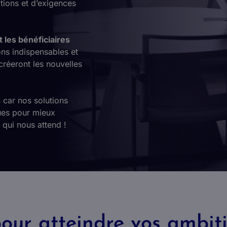
tions et d’exigences
t les bénéficiaires
ns indispensables et
créeront les nouvelles
s
car nos solutions
ques pour mieux
 qui nous attend !
ur atteindre vos ambit