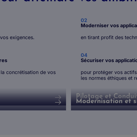
02
Moderniser vos applica
 vos exigences.
en tirant profit des tec
04
ires
Sécuriser vos applicatio
la concrétisation de vos
pour protéger vos actifs,
les normes éthiques ​et r
Pilotage et Condu
Modernisation et s