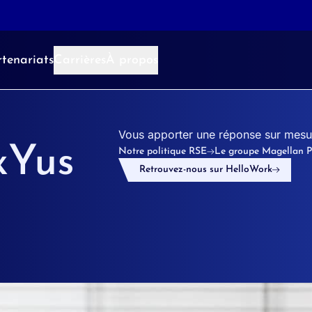
tenariats
Carrières
À propos
Vous apporter une réponse sur mesure
xYus
Notre politique RSE
Le groupe Magellan P
Retrouvez-nous sur HelloWork