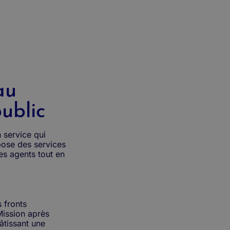
au
ublic
n service qui
ose des services
es agents tout en
 fronts
Mission après
âtissant une