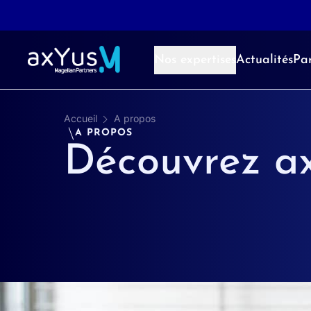
Aller au contenu
Nos expertises
Actualités
Par
Accueil
A propos
A PROPOS
Découvrez a