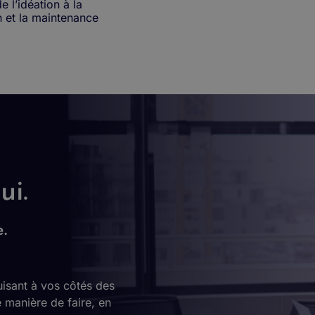
 l’idéation à la
on et la maintenance
ui.
e.
isant à vos côtés des
 manière de faire, en