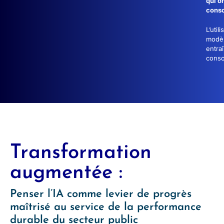
qui o
cons
L’util
modè
entra
conso
Transformation
augmentée :
Penser l’IA comme levier de progrès
maîtrisé au service de la performance
durable du secteur public