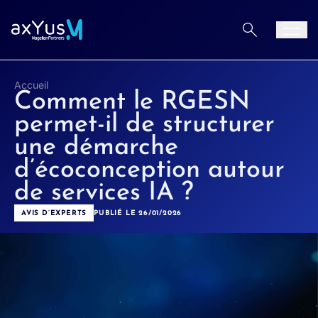
Aller au contenu
Men
Accueil
Comment le RGESN
permet-il de structurer
une démarche
d’écoconception autour
de services IA ?
AVIS D’EXPERTS
PUBLIÉ LE 26/01/2026