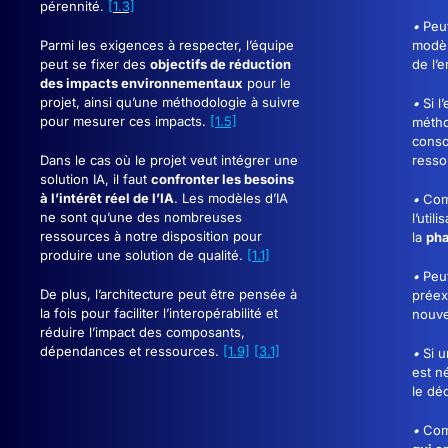
pérennité.
[1.3]
•
Peu
Parmi les exigences à respecter, l’équipe
modèl
peut se fixer des
objectifs de réduction
de l’
des impacts environnementaux
pour le
projet, ainsi qu’une méthodologie à suivre
•
Si l
pour mesurer ces impacts.
[1.5]
métho
conso
Dans le cas où le projet veut intégrer une
resso
solution IA, il faut
confronter les besoins
à l’intérêt réel de l’IA
. Les modèles d’IA
•
Com
ne sont qu’une des nombreuses
l’uti
ressources à notre disposition pour
la
pha
produire une solution de qualité.
[1.1]
•
Peu
De plus, l’architecture peut être pensée à
préex
la fois pour faciliter l’interopérabilité et
nouve
réduire l’impact des composants,
dépendances et ressources.
[1.9]
[3.1]
•
Si 
est n
le dé
•
Com