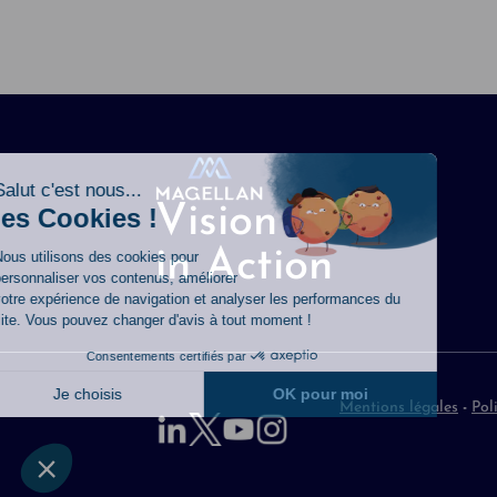
Vision
in Action
Mentions légales
-
Pol