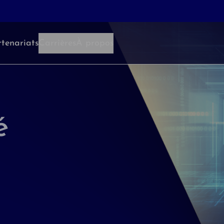
tenariats
Carrières
À propos
é